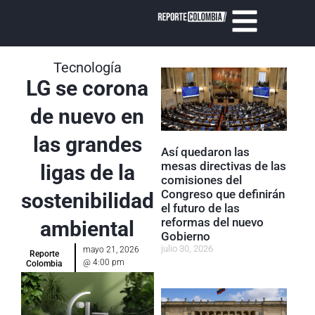
Tecnología
LG se corona
de nuevo en
las grandes
Así quedaron las
mesas directivas de las
ligas de la
comisiones del
Congreso que definirán
sostenibilidad
el futuro de las
reformas del nuevo
ambiental
Gobierno
julio 30, 2026
mayo 21, 2026
Reporte
@
4:00 pm
Colombia