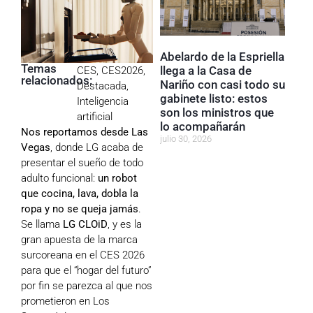
Abelardo de la Espriella
Temas
llega a la Casa de
CES
,
CES2026
,
relacionados:
Nariño con casi todo su
Destacada
,
gabinete listo: estos
Inteligencia
son los ministros que
artificial
lo acompañarán
Nos reportamos desde Las
julio 30, 2026
Vegas
, donde LG acaba de
presentar el sueño de todo
adulto funcional:
un robot
que cocina, lava, dobla la
ropa y no se queja jamás
.
Se llama
LG CLOiD
, y es la
gran apuesta de la marca
surcoreana en el CES 2026
para que el “hogar del futuro”
por fin se parezca al que nos
prometieron en Los