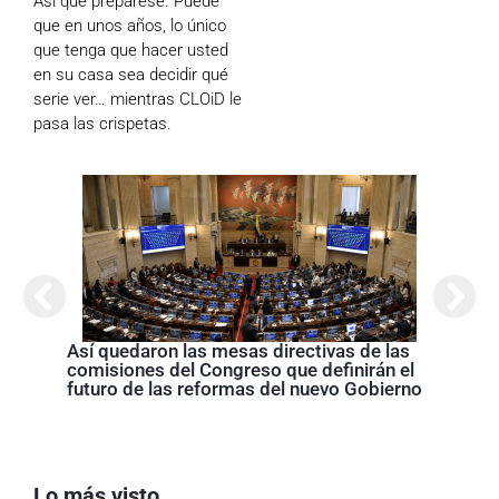
Así que prepárese. Puede
que en unos años, lo único
que tenga que hacer usted
en su casa sea decidir qué
serie ver… mientras CLOiD le
pasa las crispetas.
Así quedaron las mesas directivas de las
Abela
comisiones del Congreso que definirán el
Nariñ
futuro de las reformas del nuevo Gobierno
estos
acom
Lo más visto