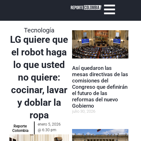
Tecnología
LG quiere que
el robot haga
lo que usted
Así quedaron las
mesas directivas de las
no quiere:
comisiones del
Congreso que definirán
cocinar, lavar
el futuro de las
reformas del nuevo
y doblar la
Gobierno
julio 30, 2026
ropa
enero 5, 2026
Reporte
@
6:30 pm
Colombia