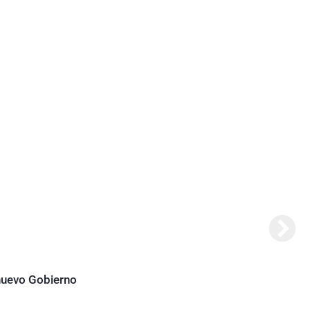
Abela
 nuevo Gobierno