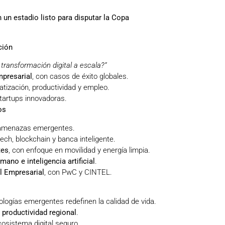
un estadio listo para disputar la Copa
ción
 transformación digital a escala?”
empresarial
, con casos de éxito globales.
atización, productividad y empleo.
tartups innovadoras.
os
 amenazas emergentes.
ntech, blockchain y banca inteligente.
tes
, con enfoque en movilidad y energía limpia.
mano e inteligencia artificial
.
l Empresarial
, con PwC y CINTEL.
ologías emergentes redefinen la calidad de vida.
a productividad regional
.
osistema digital seguro.