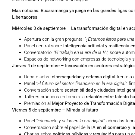
Más noticias:
Bucaramanga ya juega en las grandes ligas con 
Libertadores
Miércoles 3 de septiembre – La transformación digital en ac
Apertura con la gran pregunta:
“¿Estamos listos para una
Panel central sobre
inteligencia artificial y resiliencia 
Conversatorio:
“El trabajo en la era de la IA”
, sobre autom
Espacios de networking con empresas de tecnología y s
Jueves 4 de septiembre – Innovación en sectores estratégic
Debate sobre
ciberseguridad y defensa digital
frente a
Panel
“El futuro del sector financiero en la era digital”
: fi
Conversación sobre
sostenibilidad y ciudades inteligen
Talleres prácticos en torno a la
relación entre talento hu
Premiación al
Mejor Proyecto de Transformación Digita
Viernes 5 de septiembre – Mirada al futuro
Panel
“Educación y salud en la era digital”
: cómo las tecn
Conversación sobre el papel de la
IA en el comercio y l
Charlas sobre
políticas públicas y regulación
para un ec