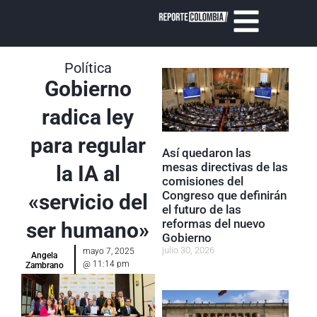
Política
Gobierno
radica ley
para regular
Así quedaron las
mesas directivas de las
la IA al
comisiones del
Congreso que definirán
«servicio del
el futuro de las
reformas del nuevo
ser humano»
Gobierno
julio 30, 2026
mayo 7, 2025
Angela
@
11:14 pm
Zambrano