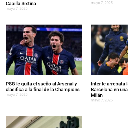
Capilla Sixtina
mayo 7, 2025
mayo 7, 2025
PSG le quita el sueño al Arsenal y
Inter le arrebata l
clasifica a la final de la Champions
Barcelona en un
mayo 7, 2025
Milán
mayo 7, 2025