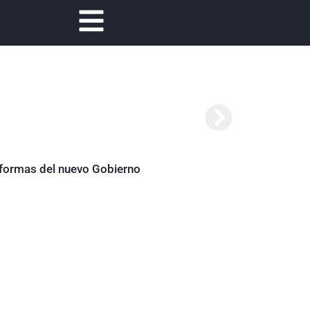
Abelardo de la Es
reformas del nuevo Gobierno