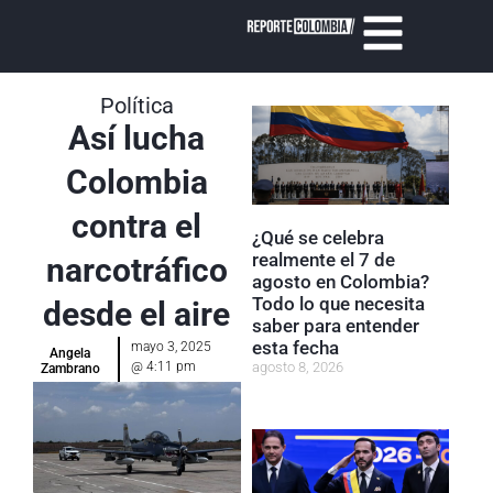
Política
Así lucha
Colombia
contra el
¿Qué se celebra
realmente el 7 de
narcotráfico
agosto en Colombia?
Todo lo que necesita
desde el aire
saber para entender
esta fecha
mayo 3, 2025
Angela
agosto 8, 2026
@
4:11 pm
Zambrano