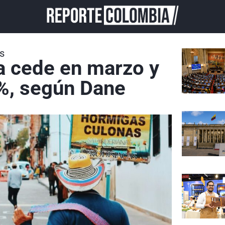
s
a cede en marzo y
 %, según Dane