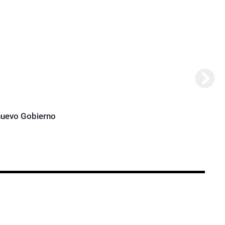
Abela
 nuevo Gobierno