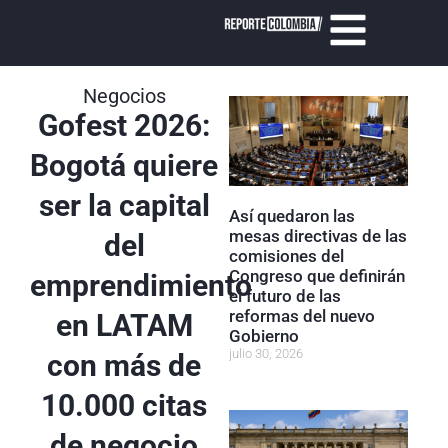
Negocios
Gofest 2026:
Bogotá quiere
ser la capital
Así quedaron las
mesas directivas de las
del
comisiones del
Congreso que definirán
emprendimiento
el futuro de las
reformas del nuevo
en LATAM
Gobierno
julio 30, 2026
con más de
10.000 citas
de negocio