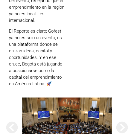
del evento, reflejando que el
emprendimiento en la región
ya no es local… es
internacional.
El Reporte es claro: Gofest
ya no es solo un evento, es
una plataforma donde se
cruzan ideas, capital y
oportunidades. Y en ese
cruce, Bogotá está jugando
a posicionarse como la
capital del emprendimiento
en América Latina.
Abela
Nariñ
estos
acom