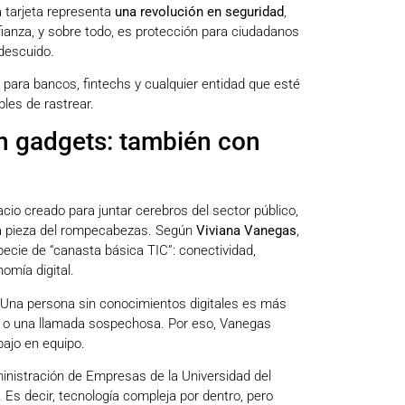
a tarjeta representa
una revolución en seguridad
,
nfianza, y sobre todo, es protección para ciudadanos
descuido.
io para bancos, fintechs y cualquier entidad que esté
les de rastrear.
n gadgets: también con
acio creado para juntar cerebros del sector público,
na pieza del rompecabezas. Según
Viviana Vanegas
,
specie de “canasta básica TIC”: conectividad,
omía digital.
 Una persona sin conocimientos digitales es más
o o una llamada sospechosa. Por eso, Vanegas
bajo en equipo.
inistración de Empresas de la Universidad del
. Es decir, tecnología compleja por dentro, pero