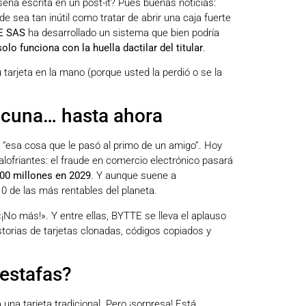
eña escrita en un post-it? Pues buenas noticias:
 sea tan inútil como tratar de abrir una caja fuerte
E SAS
ha desarrollado un sistema que bien podría
olo funciona con la huella dactilar del titular
.
u tarjeta en la mano (porque usted la perdió o se la
 vacuna… hasta ahora
 “esa cosa que le pasó al primo de un amigo”. Hoy
lofriantes: el fraude en comercio electrónico pasará
00 millones en 2029
. Y aunque suene a
10 de las más rentables del planeta.
¡No más!». Y entre ellas, BYTTE se lleva el aplauso
torias de tarjetas clonadas, códigos copiados y
iestafas?
 una tarjeta tradicional. Pero ¡sorpresa! Está