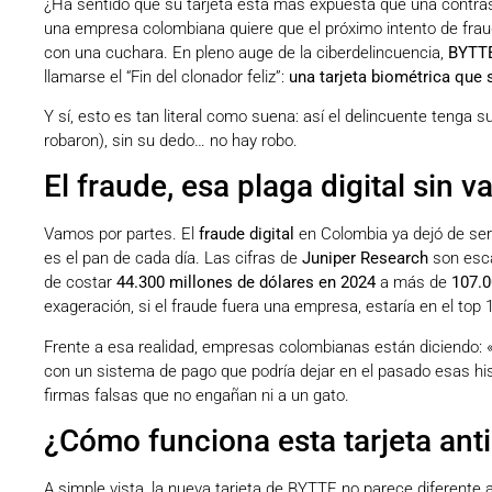
¿Ha sentido que su tarjeta está más expuesta que una contras
una empresa colombiana quiere que el próximo intento de fraude
con una cuchara. En pleno auge de la ciberdelincuencia,
BYTT
llamarse el “Fin del clonador feliz”:
una tarjeta biométrica que s
Y sí, esto es tan literal como suena: así el delincuente tenga s
robaron), sin su dedo… no hay robo.
El fraude, esa plaga digital sin
Vamos por partes. El
fraude digital
en Colombia ya dejó de ser
es el pan de cada día. Las cifras de
Juniper Research
son esca
de costar
44.300 millones de dólares en 2024
a más de
107.0
exageración, si el fraude fuera una empresa, estaría en el top 
Frente a esa realidad, empresas colombianas están diciendo: «
con un sistema de pago que podría dejar en el pasado esas his
firmas falsas que no engañan ni a un gato.
¿Cómo funciona esta tarjeta ant
A simple vista, la nueva tarjeta de BYTTE no parece diferente a