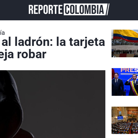
ía
l ladrón: la tarjeta
eja robar