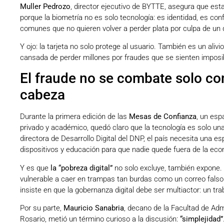
Muller Pedrozo
, director ejecutivo de BYTTE, asegura que est
porque la biometría no es solo tecnología: es identidad, es co
comunes que no quieren volver a perder plata por culpa de un 
Y ojo: la tarjeta no solo protege al usuario. También es un aliv
cansada de perder millones por fraudes que se sienten imposib
El fraude no se combate solo co
cabeza
Durante la primera edición de las
Mesas de Confianza
, un esp
privado y académico, quedó claro que la tecnología es solo u
directora de Desarrollo Digital del DNP, el país necesita una e
dispositivos y educación para que nadie quede fuera de la econ
Y es que
la “pobreza digital”
no solo excluye, también expone.
vulnerable a caer en trampas tan burdas como un correo fals
insiste en que la gobernanza digital debe ser multiactor: un tra
Por su parte,
Mauricio Sanabria
, decano de la Facultad de Adm
Rosario, metió un término curioso a la discusión:
“simplejidad”