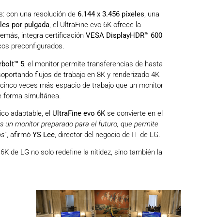
s: con una resolución de
6.144 x 3.456 píxeles
, una
les por pulgada
, el UltraFine evo 6K ofrece la
demás, integra certificación
VESA DisplayHDR™ 600
cos preconfigurados.
bolt™ 5
, el monitor permite transferencias de hasta
soportando flujos de trabajo en 8K y renderizado 4K
si cinco veces más espacio de trabajo que un monitor
de forma simultánea.
ico adaptable, el
UltraFine evo 6K
se convierte en el
s un monitor preparado para el futuro, que permite
os
”, afirmó
YS Lee
, director del negocio de IT de LG.
6K de LG no solo redefine la nitidez, sino también la