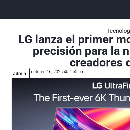
Tecnolog
LG lanza el primer mo
precisión para la 
creadores d
octubre 16, 2025
@
4:50 pm
admin