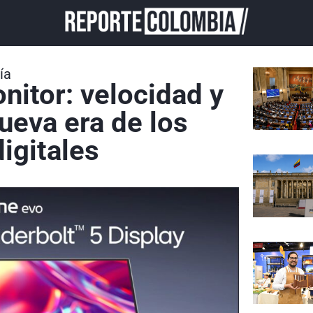
ía
nitor: velocidad y
nueva era de los
igitales