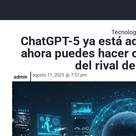
Tecnolog
ChatGPT-5 ya está aq
ahora puedes hacer 
del rival d
agosto 11, 2025
@
7:57 pm
admin