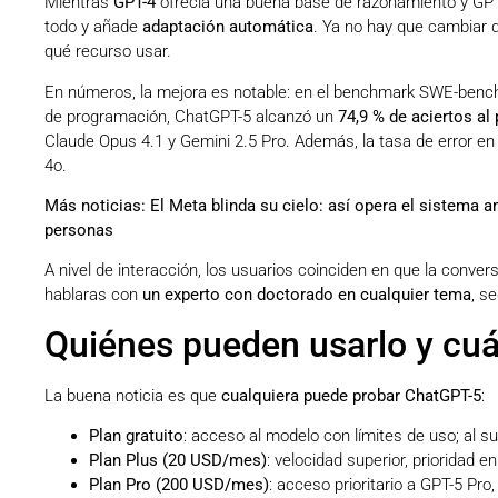
Mientras
GPT-4
ofrecía una buena base de razonamiento y GPT-
todo y añade
adaptación automática
. Ya no hay que cambiar d
qué recurso usar.
En números, la mejora es notable: en el benchmark SWE-bench
de programación, ChatGPT-5 alcanzó un
74,9 % de aciertos al 
Claude Opus 4.1 y Gemini 2.5 Pro. Además, la tasa de error en 
4o.
Más noticias:
El Meta blinda su cielo: así opera el sistema 
personas
A nivel de interacción, los usuarios coinciden en que la conve
hablaras con
un experto con doctorado en cualquier tema
, s
Quiénes pueden usarlo y cu
La buena noticia es que
cualquiera puede probar ChatGPT-5
:
Plan gratuito
: acceso al modelo con límites de uso; al 
Plan Plus (20 USD/mes)
: velocidad superior, prioridad 
Plan Pro (200 USD/mes)
: acceso prioritario a GPT-5 P