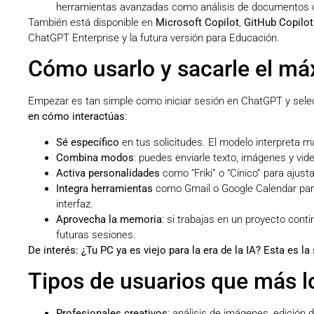
herramientas avanzadas como análisis de documentos c
También está disponible en
Microsoft Copilot
,
GitHub Copilot
ChatGPT Enterprise y la futura versión para Educación.
Cómo usarlo y sacarle el m
Empezar es tan simple como iniciar sesión en ChatGPT y sele
en cómo interactúas
:
Sé específico
en tus solicitudes. El modelo interpreta m
Combina modos
: puedes enviarle texto, imágenes y vi
Activa personalidades
como “Friki” o “Cínico” para ajust
Integra herramientas
como Gmail o Google Calendar para 
interfaz.
Aprovecha la memoria
: si trabajas en un proyecto cont
futuras sesiones.
De interés:
¿Tu PC ya es viejo para la era de la IA? Esta es la 
Tipos de usuarios que más l
Profesionales creativos
: análisis de imágenes, edición