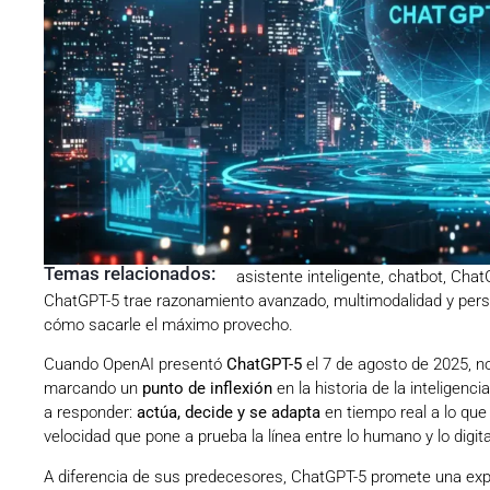
Temas relacionados:
asistente inteligente
,
chatbot
,
Chat
ChatGPT-5 trae razonamiento avanzado, multimodalidad y perso
cómo sacarle el máximo provecho.
Cuando OpenAI presentó
ChatGPT-5
el 7 de agosto de 2025, n
marcando un
punto de inflexión
en la historia de la inteligenci
a responder:
actúa, decide y se adapta
en tiempo real a lo que 
velocidad que pone a prueba la línea entre lo humano y lo digita
A diferencia de sus predecesores, ChatGPT-5 promete una exper