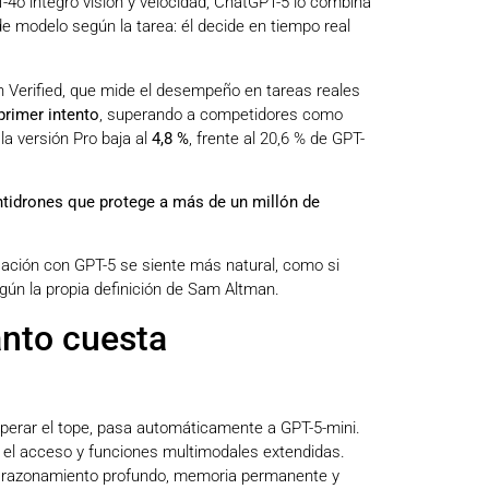
4o integró visión y velocidad, ChatGPT-5 lo combina
e modelo según la tarea: él decide en tiempo real
 Verified, que mide el desempeño en tareas reales
primer intento
, superando a competidores como
la versión Pro baja al
4,8 %
, frente al 20,6 % de GPT-
antidrones que protege a más de un millón de
rsación con GPT-5 se siente más natural, como si
egún la propia definición de Sam Altman.
ánto cuesta
superar el tope, pasa automáticamente a GPT-5-mini.
en el acceso y funciones multimodales extendidas.
ro, razonamiento profundo, memoria permanente y