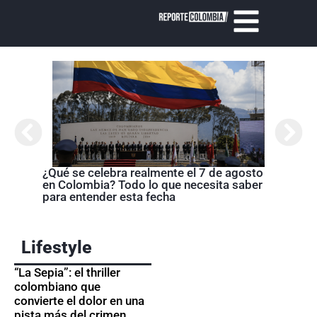
Cróni
presi
de la
¿Qué se celebra realmente el 7 de agosto
en Colombia? Todo lo que necesita saber
para entender esta fecha
Lifestyle
“La Sepia”: el thriller
colombiano que
convierte el dolor en una
pista más del crimen