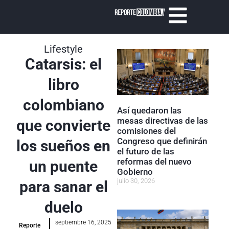
Lifestyle
Catarsis: el
libro
colombiano
Así quedaron las
mesas directivas de las
que convierte
comisiones del
Congreso que definirán
los sueños en
el futuro de las
reformas del nuevo
un puente
Gobierno
julio 30, 2026
para sanar el
duelo
septiembre 16, 2025
Reporte