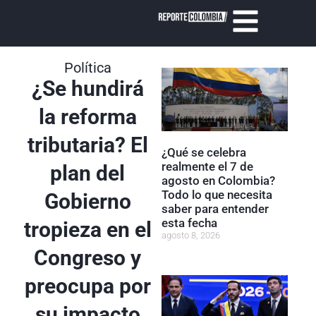
Política
¿Se hundirá
la reforma
tributaria? El
¿Qué se celebra
realmente el 7 de
plan del
agosto en Colombia?
Todo lo que necesita
Gobierno
saber para entender
esta fecha
tropieza en el
agosto 8, 2026
Congreso y
preocupa por
su impacto