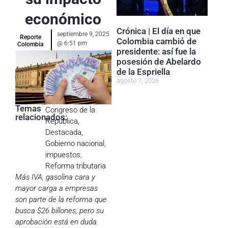
económico
Crónica | El día en que
septiembre 9, 2025
Reporte
Colombia cambió de
@
6:51 pm
Colombia
presidente: así fue la
posesión de Abelardo
de la Espriella
agosto 7, 2026
Temas
Congreso de la
relacionados:
República
,
Destacada
,
Gobierno nacional
,
impuestos
,
Reforma tributaria
Más IVA, gasolina cara y
mayor carga a empresas
son parte de la reforma que
busca $26 billones, pero su
aprobación está en duda.