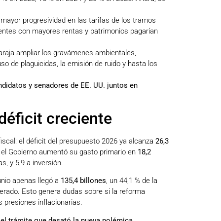
 mayor progresividad en las tarifas de los tramos
uyentes con mayores rentas y patrimonios pagarían
baraja ampliar los gravámenes ambientales,
uso de plaguicidas, la emisión de ruido y hasta los
ndidatos y senadores de EE. UU. juntos en
éficit creciente
fiscal: el déficit del presupuesto 2026 ya alcanza
26,3
e el Gobierno aumentó su gasto primario en
18,2
s, y 5,9 a inversión.
junio apenas llegó a
135,4 billones
, un 44,1 % de la
perado. Esto genera dudas sobre si la reforma
 presiones inflacionarias.
 el trámite que desató la nueva polémica