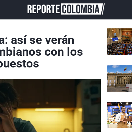
a
a: así se verán
mbianos con los
puestos