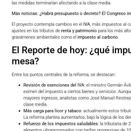
las medidas terminarían afectando a la clase media.
Más noticias:
¿Habrá presupuesto o decreto? El Congreso inic
El proyecto contempla cambios en el
IVA
, más impuestos al 
ajustes en los tributos de
renta y patrimonio
para los más alto
gravámenes ambientales como el
impuesto al carbono
.
El Reporte de hoy: ¿qué imp
mesa?
Entre los puntos centrales de la reforma, se destacan:
Revisión de exenciones del IVA
: el ministro Germán Ávi
eximen del impuesto a ciertos bienes y servicios. Aunq
mayores ingresos, analistas como José Manuel Restrepo
clase media.
Más carga para licor y tabaco
: actualmente estos tribu
La reforma plantea aumentarlos, bajo la lógica de los de
Refuerzo de los impuestos saludables
: la tributaria d
alimentos ultraprocesados con tarifas progresivas de 1