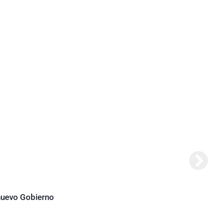
Abela
 nuevo Gobierno