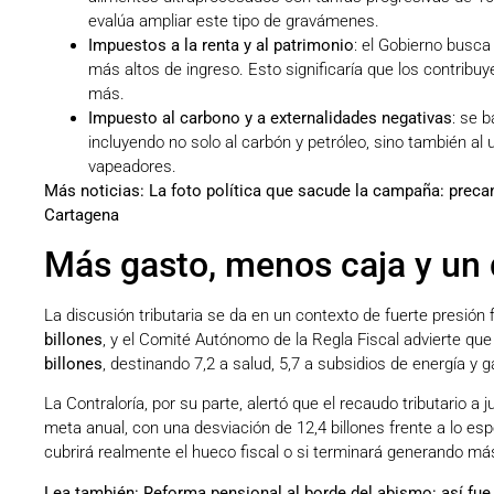
evalúa ampliar este tipo de gravámenes.
Impuestos a la renta y al patrimonio
: el Gobierno busca
más altos de ingreso. Esto significaría que los contrib
más.
Impuesto al carbono y a externalidades negativas
: se 
incluyendo no solo al carbón y petróleo, sino también al 
vapeadores.
Más noticias:
La foto política que sacude la campaña: preca
Cartagena
Más gasto, menos caja y un d
La discusión tributaria se da en un contexto de fuerte presión 
billones
, y el Comité Autónomo de la Regla Fiscal advierte qu
billones
, destinando 7,2 a salud, 5,7 a subsidios de energía y ga
La Contraloría, por su parte, alertó que el recaudo tributario a 
meta anual, con una desviación de 12,4 billones frente a lo es
cubrirá realmente el hueco fiscal o si terminará generando más
Lea también:
Reforma pensional al borde del abismo: así fue