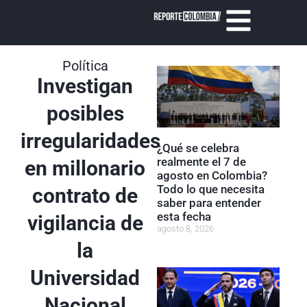
Política
Investigan
posibles
irregularidades
¿Qué se celebra
realmente el 7 de
en millonario
agosto en Colombia?
Todo lo que necesita
contrato de
saber para entender
esta fecha
vigilancia de
agosto 8, 2026
la
Universidad
Nacional