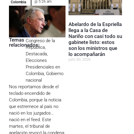
@
5:26 am
Colombia
Abelardo de la Espriella
llega a la Casa de
Nariño con casi todo su
Temas
Congreso de la
gabinete listo: estos
relacionados:
República
,
son los ministros que
Destacada
,
lo acompañarán
julio 30, 2026
Elecciones
Presidenciales en
Colombia
,
Gobierno
nacional
Nos reportamos desde el
teclado encendido de
Colombia, porque la noticia
que estremece al país no
nació en los juzgados…
nació en el feed. Este
martes, el tribunal de
apelación revocó la condena