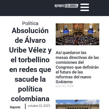
Política
Absolución
de Álvaro
Uribe Vélez y
Así quedaron las
mesas directivas de las
el torbellino
comisiones del
Congreso que definirán
en redes que
el futuro de las
reformas del nuevo
sacude la
Gobierno
julio 30, 2026
política
colombiana
octubre 22, 2025
Reporte