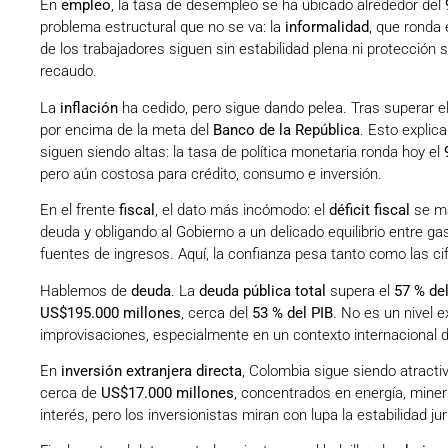
En
empleo
, la tasa de desempleo se ha ubicado alrededor del
problema estructural que no se va: la
informalidad
, que ronda 
de los trabajadores siguen sin estabilidad plena ni protección
recaudo.
La
inflación
ha cedido, pero sigue dando pelea. Tras superar e
por encima de la meta del
Banco de la República
. Esto explic
siguen siendo altas: la tasa de política monetaria ronda hoy el
pero aún costosa para crédito, consumo e inversión.
En el frente
fiscal
, el dato más incómodo: el
déficit fiscal
se ma
deuda y obligando al Gobierno a un delicado equilibrio entre gas
fuentes de ingresos. Aquí, la confianza pesa tanto como las ci
Hablemos de
deuda
. La
deuda pública total
supera el
57 % del
US$195.000 millones
, cerca del
53 % del PIB
. No es un nivel 
improvisaciones, especialmente en un contexto internacional d
En
inversión extranjera directa
, Colombia sigue siendo atract
cerca de
US$17.000 millones
, concentrados en energía, minerí
interés, pero los inversionistas miran con lupa la estabilidad jurí