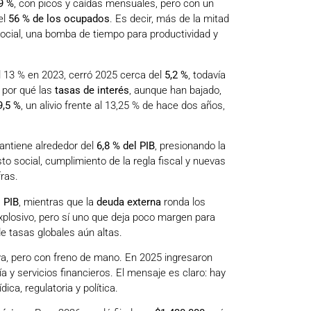
9 %
, con picos y caídas mensuales, pero con un
el
56 % de los ocupados
. Es decir, más de la mitad
 social, una bomba de tiempo para productividad y
l 13 % en 2023, cerró 2025 cerca del
5,2 %
, todavía
a por qué las
tasas de interés
, aunque han bajado,
9,5 %
, un alivio frente al 13,25 % de hace dos años,
ntiene alrededor del
6,8 % del PIB
, presionando la
to social, cumplimiento de la regla fiscal y nuevas
fras.
 PIB
, mientras que la
deuda externa
ronda los
explosivo, pero sí uno que deja poco margen para
e tasas globales aún altas.
iva, pero con freno de mano. En 2025 ingresaron
a y servicios financieros. El mensaje es claro: hay
dica, regulatoria y política.