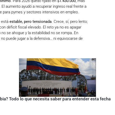
mínimo
. Para 2026 quedó fijado en
$1.430.000
, más
. El aumento ayudó a recuperar ingreso real frente a
nte para pymes y sectores intensivos en empleo.
a está
estable, pero tensionada
. Crece, sí, pero lento;
con déficit fiscal elevado. El reto ya no es apagar
 no se ahogue y la estabilidad no se rompa. En
 no puede jugar a la defensiva… ni equivocarse de
bia? Todo lo que necesita saber para entender esta fecha