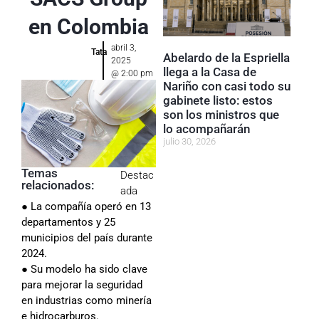
en Colombia
abril 3,
Tata
Abelardo de la Espriella
2025
llega a la Casa de
@
2:00 pm
Nariño con casi todo su
gabinete listo: estos
son los ministros que
lo acompañarán
julio 30, 2026
Temas
Destac
relacionados:
ada
● La compañía operó en 13
departamentos y 25
municipios del país durante
2024.
● Su modelo ha sido clave
para mejorar la seguridad
en industrias como minería
e hidrocarburos.