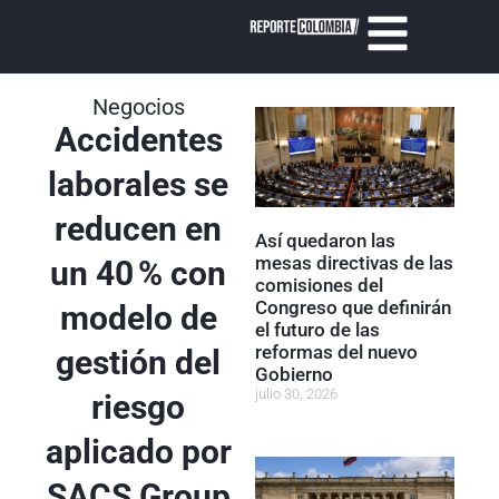
Negocios
Accidentes
laborales se
reducen en
Así quedaron las
mesas directivas de las
un 40 % con
comisiones del
Congreso que definirán
modelo de
el futuro de las
reformas del nuevo
gestión del
Gobierno
julio 30, 2026
riesgo
aplicado por
SACS Group