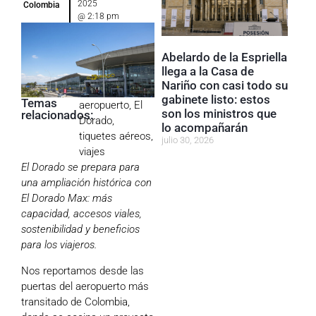
2025
Colombia
@
2:18 pm
Abelardo de la Espriella
llega a la Casa de
Nariño con casi todo su
gabinete listo: estos
Temas
aeropuerto
,
El
son los ministros que
relacionados:
Dorado
,
lo acompañarán
tiquetes aéreos
,
julio 30, 2026
viajes
El Dorado se prepara para
una ampliación histórica con
El Dorado Max: más
capacidad, accesos viales,
sostenibilidad y beneficios
para los viajeros.
Nos reportamos desde las
puertas del aeropuerto más
transitado de Colombia,