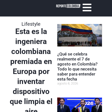
Lifestyle
Esta es la
ingeniera
colombiana
¿Qué se celebra
realmente el 7 de
premiada en
agosto en Colombia?
Todo lo que necesita
Europa por
saber para entender
esta fecha
inventar
agosto 8, 2026
dispositivo
que limpia el
aire