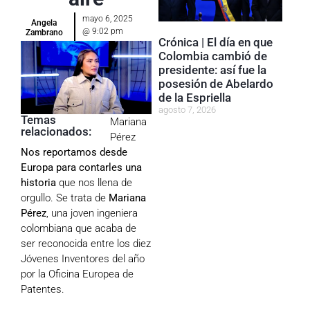
mayo 6, 2025
Angela
@
9:02 pm
Zambrano
Crónica | El día en que
Colombia cambió de
presidente: así fue la
posesión de Abelardo
de la Espriella
agosto 7, 2026
Temas
Mariana
relacionados:
Pérez
Nos reportamos desde
Europa para contarles una
historia
que nos llena de
orgullo. Se trata de
Mariana
Pérez
, una joven ingeniera
colombiana que acaba de
ser reconocida entre los diez
Jóvenes Inventores del año
por la Oficina Europea de
Patentes.