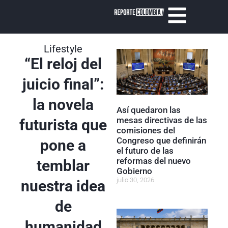
Lifestyle
“El reloj del
juicio final”:
la novela
Así quedaron las
mesas directivas de las
futurista que
comisiones del
Congreso que definirán
pone a
el futuro de las
reformas del nuevo
temblar
Gobierno
julio 30, 2026
nuestra idea
de
humanidad