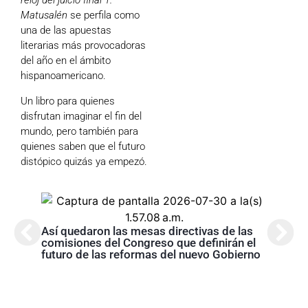
reloj del juicio final 1.
Matusalén
se perfila como
una de las apuestas
literarias más provocadoras
del año en el ámbito
hispanoamericano.
Un libro para quienes
disfrutan imaginar el fin del
mundo, pero también para
quienes saben que el futuro
distópico quizás ya empezó.
Así quedaron las mesas directivas de las
Abela
comisiones del Congreso que definirán el
Nariñ
futuro de las reformas del nuevo Gobierno
estos
acom