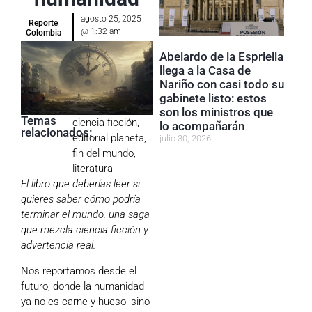
agosto 25, 2025
Reporte
@
1:32 am
Colombia
Abelardo de la Espriella
llega a la Casa de
Nariño con casi todo su
gabinete listo: estos
son los ministros que
Temas
ciencia ficción
,
lo acompañarán
relacionados:
editorial planeta
,
julio 30, 2026
fin del mundo
,
literatura
El libro que deberías leer si
quieres saber cómo podría
terminar el mundo, una saga
que mezcla ciencia ficción y
advertencia real.
Nos reportamos desde el
futuro, donde la humanidad
ya no es carne y hueso, sino