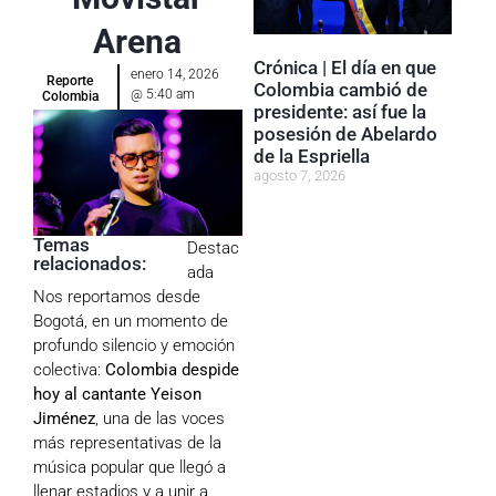
Arena
Crónica | El día en que
enero 14, 2026
Reporte
Colombia cambió de
@
5:40 am
Colombia
presidente: así fue la
posesión de Abelardo
de la Espriella
agosto 7, 2026
Temas
Destac
relacionados:
ada
Nos reportamos desde
Bogotá, en un momento de
profundo silencio y emoción
colectiva:
Colombia despide
hoy al cantante Yeison
Jiménez
, una de las voces
más representativas de la
música popular que llegó a
llenar estadios y a unir a