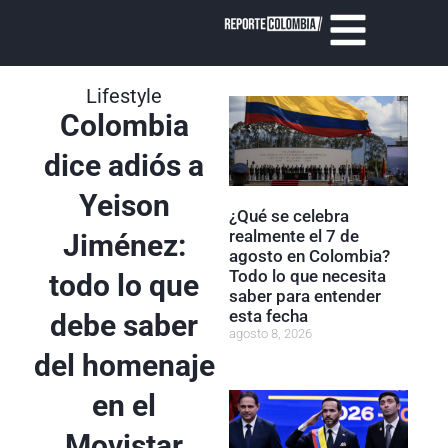
Lifestyle
Colombia
dice adiós a
Yeison
¿Qué se celebra
realmente el 7 de
Jiménez:
agosto en Colombia?
Todo lo que necesita
todo lo que
saber para entender
esta fecha
debe saber
agosto 8, 2026
del homenaje
en el
Movistar