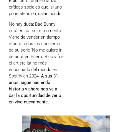
Rico
, pero también lanza
críticas sociales que, si uno
pone atención, calan hondo.
No hay duda: Bad Bunny
está en su mejor momento.
Viene de vender en tiempo
récord todos los conciertos
de su serie ‘No me quiero ir
de aquí’ en Puerto Rico y fue
el artista latino más
escuchado del mundo en
Spotify en 2024.
A sus 31
años, sigue haciendo
historia y ahora nos va a
dar la oportunidad de verlo
en vivo nuevamente.
Cróni
presi