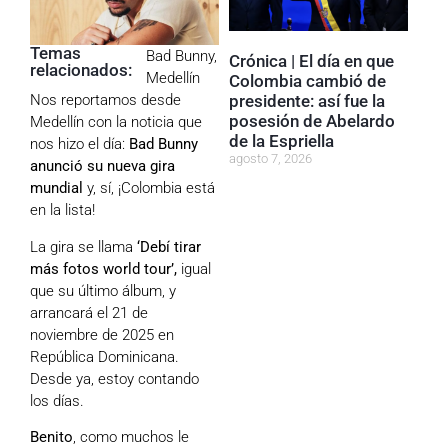
Temas
Bad Bunny
,
Crónica | El día en que
relacionados:
Medellín
Colombia cambió de
presidente: así fue la
Nos reportamos desde
posesión de Abelardo
Medellín con la noticia que
de la Espriella
nos hizo el día:
Bad Bunny
agosto 7, 2026
anunció su nueva gira
mundial
y, sí, ¡Colombia está
en la lista!
La gira se llama
‘Debí tirar
más fotos world tour’,
igual
que su último álbum, y
arrancará el 21 de
noviembre de 2025 en
República Dominicana.
Desde ya, estoy contando
los días.
Benito
, como muchos le