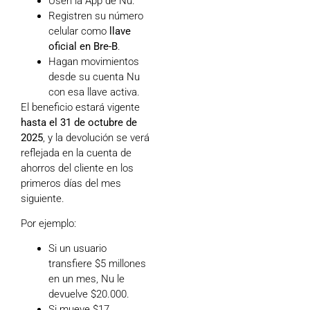
Usen la App de Nu.
Registren su número
celular como
llave
oficial en Bre-B
.
Hagan movimientos
desde su cuenta Nu
con esa llave activa.
El beneficio estará vigente
hasta el 31 de octubre de
2025
, y la devolución se verá
reflejada en la cuenta de
ahorros del cliente en los
primeros días del mes
siguiente.
Por ejemplo:
Si un usuario
transfiere $5 millones
en un mes, Nu le
devuelve $20.000.
Si mueve $17