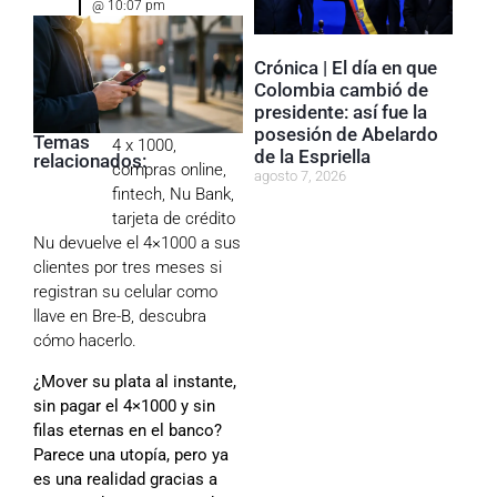
@
10:07 pm
Crónica | El día en que
Colombia cambió de
presidente: así fue la
posesión de Abelardo
Temas
4 x 1000
,
de la Espriella
relacionados:
compras online
,
agosto 7, 2026
fintech
,
Nu Bank
,
tarjeta de crédito
Nu devuelve el 4×1000 a sus
clientes por tres meses si
registran su celular como
llave en Bre-B, descubra
cómo hacerlo.
¿Mover su plata al instante,
sin pagar el 4×1000 y sin
filas eternas en el banco?
Parece una utopía, pero ya
es una realidad gracias a