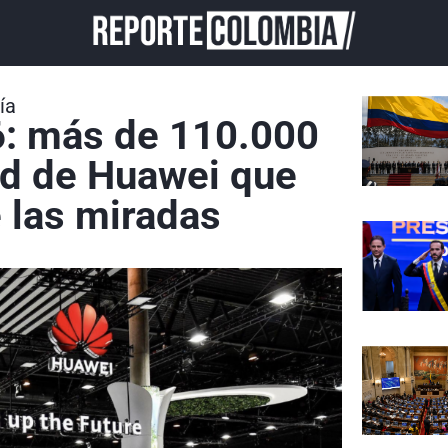
ía
: más de 110.000
nd de Huawei que
e las miradas