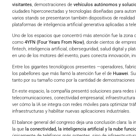
visitantes
, demostraciones de
vehículos autónomos y solucio
ciudades hiperconectadas y tecnologías diseñadas para automat
varios stands se presentaron también dispositivos de realidad
plataformas de inteligencia artificial generativa aplicadas a t
Uno de los espacios que concentró más atención fue la zona 
como
4YFN (Four Years From Now)
, donde cientos de empre
fintech, inteligencia artificial, ciberseguridad, salud digital y
en uno de los motores del evento, pues conecta innovación, in
Entre los gigantes tecnológicos presentes —operadores, fabr
los pabellones que más llamó la atención fue el de
Huawei
. S
tanto por su tamaño como por la cantidad de demostraciones t
En este espacio, la compañía presentó soluciones para redes inte
telecomunicaciones, conectividad empresarial, infraestructura d
ver cómo la IA se integra con redes móviles para optimizar tráf
infraestructuras y habilitar nuevas aplicaciones industriales.
El balance general del congreso deja una conclusión clara: la 
la que
la conectividad, la inteligencia artificial y la nube f
únicamente de teléfonos más potentes, sino de infraestructur