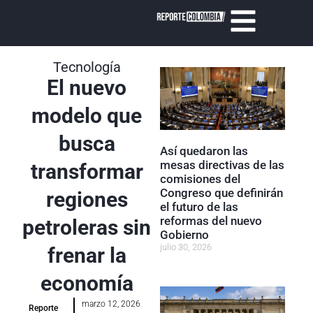
Tecnología
El nuevo
modelo que
busca
Así quedaron las
mesas directivas de las
transformar
comisiones del
Congreso que definirán
regiones
el futuro de las
reformas del nuevo
petroleras sin
Gobierno
julio 30, 2026
frenar la
economía
marzo 12, 2026
Reporte