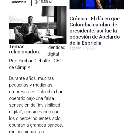
@
10:08 pm
Colombia
Crónica | El día en que
Colombia cambió de
presidente: así fue la
posesión de Abelardo
de la Espriella
Temas
identidad
agosto 7, 2026
relacionados:
digital
Por:
Simbad Ceballos, CEO
de
OlimpIA
Durante años, muchas
pequeñas y medianas
empresas en Colombia han
operado bajo una falsa
sensación de “invisibilidad
digital”, considerando que
los ciberdelincuentes solo
apuntan a grandes bancos,
multinacionales o