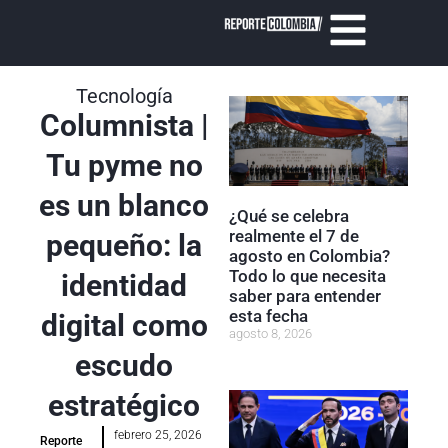
Tecnología
Columnista |
Tu pyme no
es un blanco
¿Qué se celebra
realmente el 7 de
pequeño: la
agosto en Colombia?
Todo lo que necesita
identidad
saber para entender
esta fecha
digital como
agosto 8, 2026
escudo
estratégico
febrero 25, 2026
Reporte