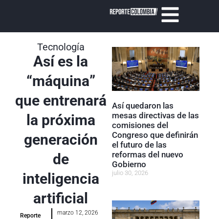
Tecnología
Así es la
“máquina”
que entrenará
Así quedaron las
mesas directivas de las
la próxima
comisiones del
Congreso que definirán
generación
el futuro de las
reformas del nuevo
de
Gobierno
julio 30, 2026
inteligencia
artificial
marzo 12, 2026
Reporte