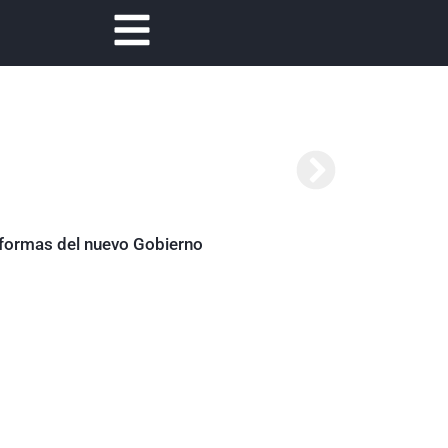
Abelardo de la Es
reformas del nuevo Gobierno