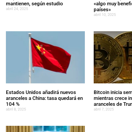
mantienen, según estudio
«algo muy benef
abril 24, 2025
países»
abril 10, 2025
Estados Unidos añadirá nuevos
Bitcoin inicia s
aranceles a China: tasa quedará en
mientras crece i
104 %
aranceles de Tr
abril 8, 2025
abril 7, 2025