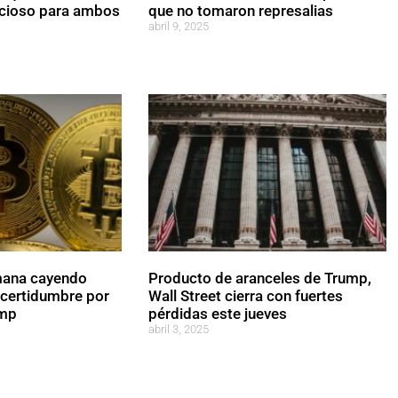
icioso para ambos
que no tomaron represalias
abril 9, 2025
emana cayendo
Producto de aranceles de Trump,
ncertidumbre por
Wall Street cierra con fuertes
ump
pérdidas este jueves
abril 3, 2025