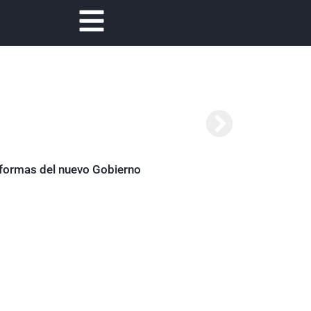
reformas del nuevo Gobierno
Abelardo de la Es