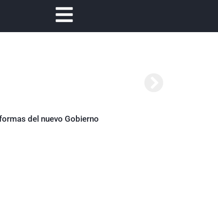
Abelardo de la Es
reformas del nuevo Gobierno