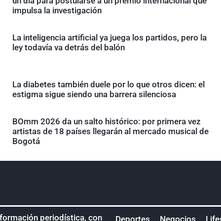
un día para postularse a un premio internacional que
impulsa la investigación
La inteligencia artificial ya juega los partidos, pero la
ley todavía va detrás del balón
La diabetes también duele por lo que otros dicen: el
estigma sigue siendo una barrera silenciosa
BOmm 2026 da un salto histórico: por primera vez
artistas de 18 países llegarán al mercado musical de
Bogotá
nformación periodística, con
Deportes
Negocios
Life