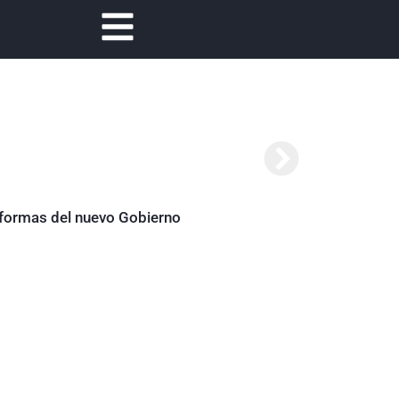
reformas del nuevo Gobierno
Abelardo de la Es