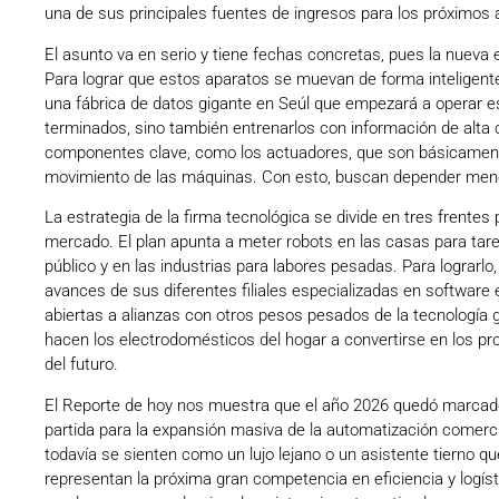
una de sus principales fuentes de ingresos para los próximos 
El asunto va en serio y tiene fechas concretas, pues la nueva 
Para lograr que estos aparatos se muevan de forma inteligent
una fábrica de datos gigante en Seúl que empezará a operar e
terminados, sino también entrenarlos con información de alta c
componentes clave, como los actuadores, que son básicamen
movimiento de las máquinas. Con esto, buscan depender menos
La estrategia de la firma tecnológica se divide en tres frentes 
mercado. El plan apunta a meter robots en las casas para tar
público y en las industrias para labores pesadas. Para lograrlo,
avances de sus diferentes filiales especializadas en software e 
abiertas a alianzas con otros pesos pesados de la tecnología gl
hacen los electrodomésticos del hogar a convertirse en los pro
del futuro.
El Reporte de hoy nos muestra que el año 2026 quedó marcado
partida para la expansión masiva de la automatización comerc
todavía se sienten como un lujo lejano o un asistente tierno que
representan la próxima gran competencia en eficiencia y logís