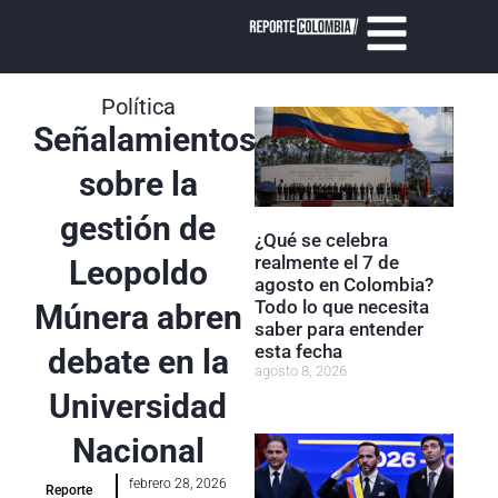
Política
Señalamientos
sobre la
gestión de
¿Qué se celebra
realmente el 7 de
Leopoldo
agosto en Colombia?
Todo lo que necesita
Múnera abren
saber para entender
esta fecha
debate en la
agosto 8, 2026
Universidad
Nacional
febrero 28, 2026
Reporte