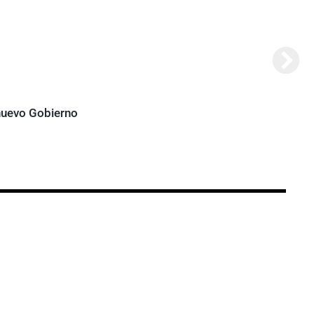
Abela
 nuevo Gobierno