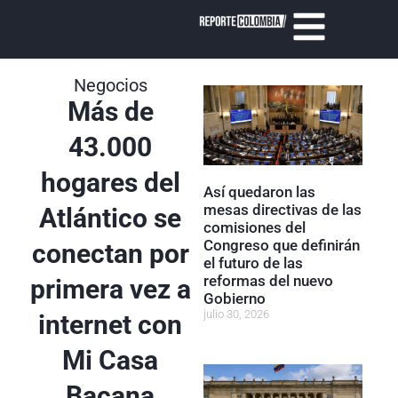
Negocios
Más de
43.000
hogares del
Así quedaron las
mesas directivas de las
Atlántico se
comisiones del
Congreso que definirán
conectan por
el futuro de las
reformas del nuevo
primera vez a
Gobierno
julio 30, 2026
internet con
Mi Casa
Bacana