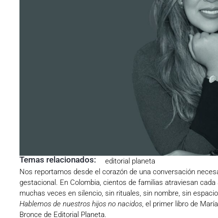
Temas relacionados:
editorial planeta
Nos reportamos desde el corazón de una conversación necesari
gestacional. En Colombia, cientos de familias atraviesan cada 
muchas veces en silencio, sin rituales, sin nombre, sin espacio p
Hablemos de nuestros hijos no nacidos
, el primer libro de Mar
Bronce de Editorial Planeta.