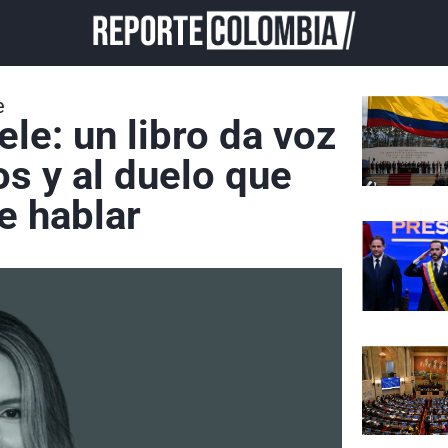
e
ele: un libro da voz
os y al duelo que
e hablar