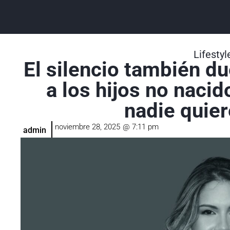
Lifestyl
El silencio también du
a los hijos no nacid
nadie quier
noviembre 28, 2025
@
7:11 pm
admin