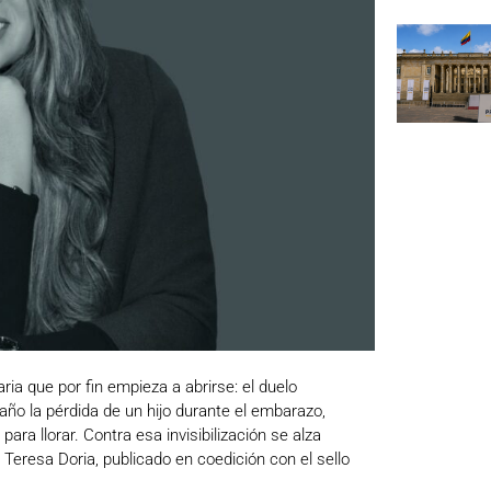
a que por fin empieza a abrirse: el duelo
año la pérdida de un hijo durante el embarazo,
ara llorar. Contra esa invisibilización se alza
ía Teresa Doria, publicado en coedición con el sello