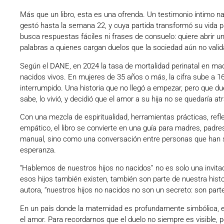
Más que un libro, esta es una ofrenda. Un testimonio íntimo na
gestó hasta la semana 22, y cuya partida transformó su vida 
busca respuestas fáciles ni frases de consuelo: quiere abrir 
palabras a quienes cargan duelos que la sociedad aún no valid
Según el DANE, en 2024 la tasa de mortalidad perinatal en mad
nacidos vivos. En mujeres de 35 años o más, la cifra sube a 1
interrumpido. Una historia que no llegó a empezar, pero que d
sabe, lo vivió, y decidió que el amor a su hija no se quedaría at
Con una mezcla de espiritualidad, herramientas prácticas, refl
empático, el libro se convierte en una guía para madres, padre
manual, sino como una conversación entre personas que han sent
esperanza.
“Hablemos de nuestros hijos no nacidos” no es solo una invita
esos hijos también existen, también son parte de nuestra hist
autora, “nuestros hijos no nacidos no son un secreto: son par
En un país donde la maternidad es profundamente simbólica, est
el amor. Para recordarnos que el duelo no siempre es visible,