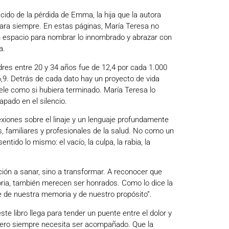
cido de la pérdida de Emma, la hija que la autora
para siempre. En estas páginas, María Teresa no
un espacio para nombrar lo innombrado y abrazar con
a.
res entre 20 y 34 años fue de 12,4 por cada 1.000
6,9. Detrás de cada dato hay un proyecto de vida
uele como si hubiera terminado. María Teresa lo
rapado en el silencio.
exiones sobre el linaje y un lenguaje profundamente
s, familiares y profesionales de la salud. No como un
ido lo mismo: el vacío, la culpa, la rabia, la
ción a sanar, sino a transformar. A reconocer que
oria, también merecen ser honrados. Como lo dice la
te de nuestra memoria y de nuestro propósito”.
e libro llega para tender un puente entre el dolor y
 pero siempre necesita ser acompañado. Que la