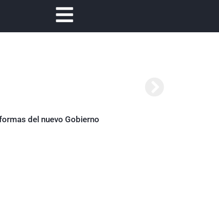
reformas del nuevo Gobierno
Abelardo de la Es